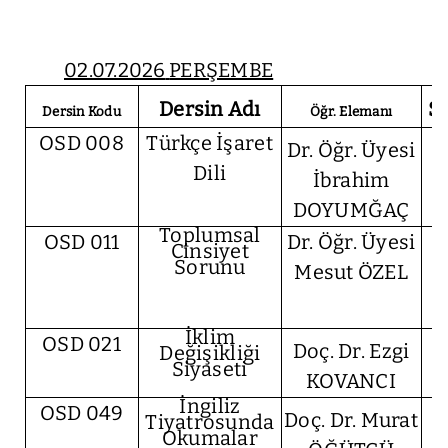
02.07.2026
PERŞEMBE
Dersin Adı
Sı
Dersin Kodu
Öğr. Elemanı
OSD 008
Türkçe İşaret
Dr. Öğr. Üyesi
Dili
İbrahim
DOYUMĞAÇ
Toplumsal
OSD 011
Dr. Öğr. Üyesi
Cinsiyet
Sorunu
Mesut ÖZEL
İklim
OSD 021
Doç. Dr. Ezgi
Değişikliği
Siyaseti
KOVANCI
İngiliz
OSD 049
Doç. Dr. Murat
Tiyatrosunda
Okumalar