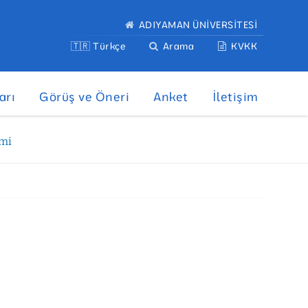
ADIYAMAN ÜNİVERSİTESİ
🇹🇷 Türkçe
Arama
KVKK
arı
Görüş ve Öneri
Anket
İletişim
imi