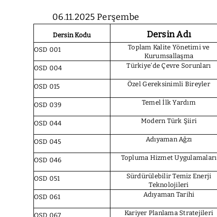
06.11.2025
Perşembe
Dersin Adı
Dersin Kodu
Toplam Kalite Yönetimi ve
OSD 001
Kurumsallaşma
Türkiye’de Çevre Sorunları
OSD 004
Özel Gereksinimli Bireyler
OSD 015
Temel İlk Yardım
OSD 039
Modern Türk Şiiri
OSD 044
Adıyaman Ağzı
OSD 045
Topluma Hizmet Uygulamaları
OSD 046
Sürdürülebilir Temiz Enerji
OSD 051
Teknolojileri
Adıyaman Tarihi
OSD 061
Kariyer Planlama Stratejileri
OSD 067